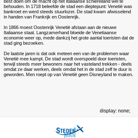
best doen om de macht op het Italiaanse schiereiland wel te
behouden. In 1718 beleefde de stad een dieptepunt: Venetië was
bankroet en werd steeds stuurlozer. De stad kwam afwisselend
in handen van Frankrijk en Oostenrijk.
In 1866 moest Oostenrijk Venetië afstaan aan de nieuwe
Italiaanse staat. Langzamerhand bloeide de Venetiaanse
economie weer op, mede dankzij het grote aantal toeristen dat de
stad ging bezoeken.
De laatste jaren is dat ook meteen een van de problemen waar
Venetië mee kampt. De stad wordt overspoeld door toeristen,
terwijl steeds meer bewoners naar het vasteland trekken - deels
omdat ze daar werken, deels omdat het in de stad zelf te duur is
geworden. Men roept op van Venetië geen Disneyland te maken.
display: none;