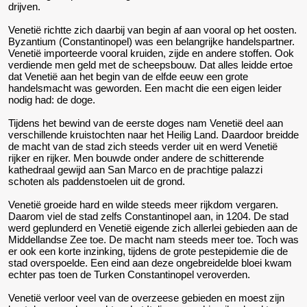
drijven.
Venetië richtte zich daarbij van begin af aan vooral op het oosten.
Byzantium (Constantinopel) was een belangrijke handelspartner.
Venetië importeerde vooral kruiden, zijde en andere stoffen. Ook
verdiende men geld met de scheepsbouw. Dat alles leidde ertoe
dat Venetië aan het begin van de elfde eeuw een grote
handelsmacht was geworden. Een macht die een eigen leider
nodig had: de doge.
Tijdens het bewind van de eerste doges nam Venetië deel aan
verschillende kruistochten naar het Heilig Land. Daardoor breidde
de macht van de stad zich steeds verder uit en werd Venetië
rijker en rijker. Men bouwde onder andere de schitterende
kathedraal gewijd aan San Marco en de prachtige palazzi
schoten als paddenstoelen uit de grond.
Venetië groeide hard en wilde steeds meer rijkdom vergaren.
Daarom viel de stad zelfs Constantinopel aan, in 1204. De stad
werd geplunderd en Venetië eigende zich allerlei gebieden aan de
Middellandse Zee toe. De macht nam steeds meer toe. Toch was
er ook een korte inzinking, tijdens de grote pestepidemie die de
stad overspoelde. Een eind aan deze ongebreidelde bloei kwam
echter pas toen de Turken Constantinopel veroverden.
Venetië verloor veel van de overzeese gebieden en moest zijn