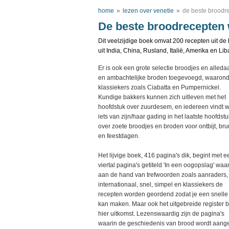
home
»
lezen over venetie
»
de beste broodr
De beste broodrecepten 
Dit veelzijdige boek omvat 200 recepten uit d
uit India, China, Rusland, Italië, Amerika en Li
Er is ook een grote selectie broodjes en alled
en ambachtelijke broden toegevoegd, waaron
klassiekers zoals Ciabatta en Pumpernickel.
Kundige bakkers kunnen zich uitleven met het
hoofdstuk over zuurdesem, en iedereen vindt w
iets van zijn/haar gading in het laatste hoofdstu
over zoete broodjes en broden voor ontbijt, br
en feestdagen.
Het lijvige boek, 416 pagina's dik, begint met e
viertal pagina's getiteld 'In een oogopslag' waa
aan de hand van trefwoorden zoals aanraders,
internationaal, snel, simpel en klassiekers de
recepten worden geordend zodat je een snelle
kan maken. Maar ook het uitgebreide register b
hier uitkomst. Lezenswaardig zijn de pagina's
waarin de geschiedenis van brood wordt aanges