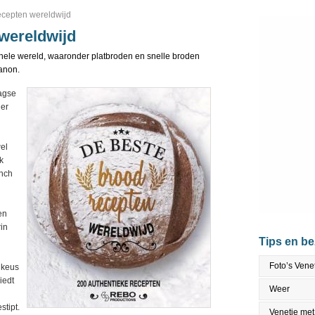
ecepten wereldwijd
wereldwijd
e hele wereld, waaronder platbroden en snelle broden
banon.
aagse
der
el
k
unch
en
rin
Tips en b
Foto’s Vene
 keus
iedt
Weer
tipt.
Venetie met