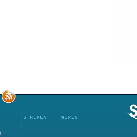
STREKEN
MEREN
g