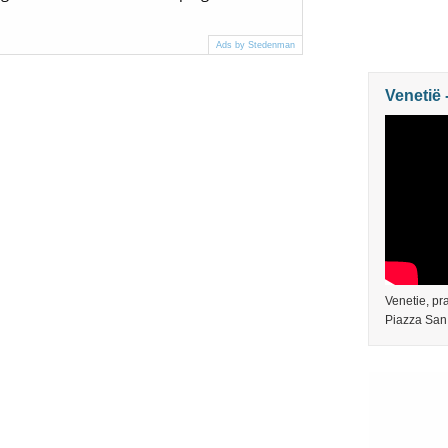
Ads by Stedenman
Venetië 
Venetie, pr
Piazza San 