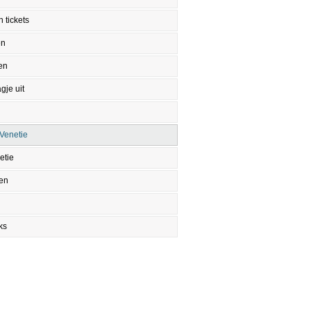
 tickets
en
en
gje uit
Venetie
etie
en
ks