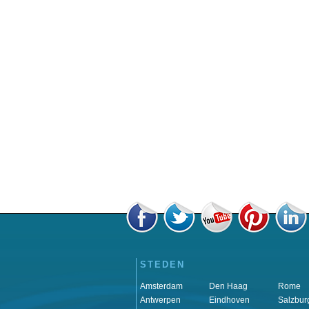
STEDEN
Amsterdam
Den Haag
Rome
Antwerpen
Eindhoven
Salzbur