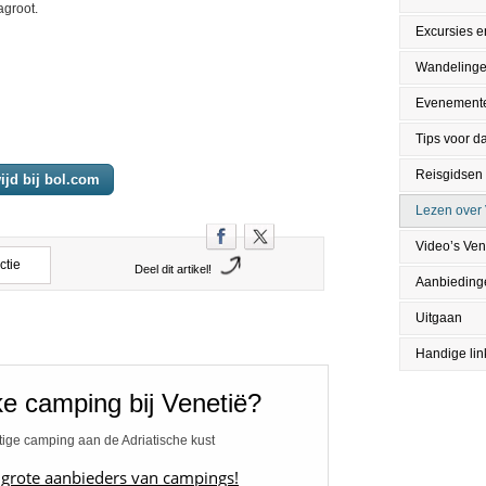
agroot.
Excursies en
Wandeling
Evenement
Tips voor da
Reisgidsen
ijd bij bol.com
Lezen over 
Video’s Ven
ctie
Deel dit artikel!
Aanbieding
Uitgaan
Handige lin
e camping bij Venetië?
tige camping aan de Adriatische kust
 grote aanbieders van campings!