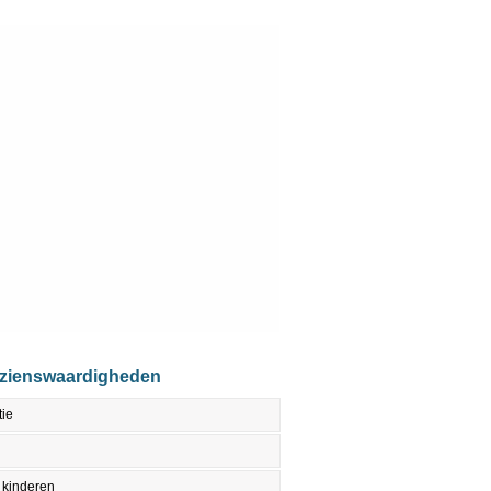
ezienswaardigheden
tie
 kinderen