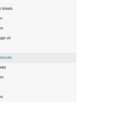
 tickets
en
en
gje uit
Venetie
etie
en
ks