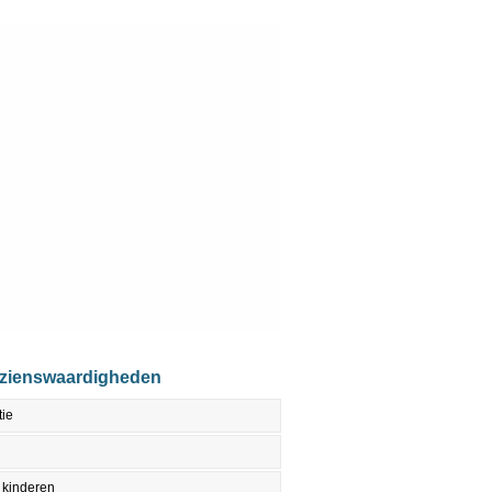
ezienswaardigheden
tie
 kinderen