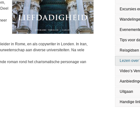
em,
. Deel
Excursies en
Wandeling
meer
Evenement
Tips voor da
leider in Rome, en als copywriter in Londen. In Iran,
urwetenschap aan diverse universiteiten. Na vele
Reisgidsen
Lezen over 
ende roman rond het charismatische personage van
Video’s Ven
Aanbieding
Uitgaan
Handige lin