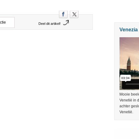
ctie
Deel dit artikel!
Venezia
Mooie beeld
Venetië in
achter gesl
Venetië.