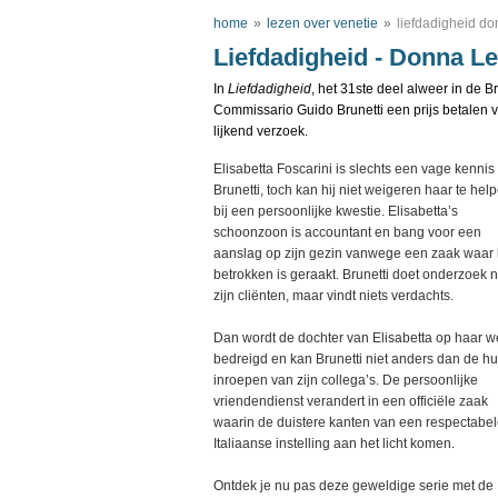
home
»
lezen over venetie
»
liefdadigheid do
Liefdadigheid - Donna L
In
Liefdadigheid
, het 31ste deel alweer in de Br
Commissario Guido Brunetti een prijs betalen voo
lijkend verzoek.
Elisabetta Foscarini is slechts een vage kennis
Brunetti, toch kan hij niet weigeren haar te hel
bij een persoonlijke kwestie. Elisabetta’s
schoonzoon is accountant en bang voor een
aanslag op zijn gezin vanwege een zaak waar h
betrokken is geraakt. Brunetti doet onderzoek 
zijn cliënten, maar vindt niets verdachts.
Dan wordt de dochter van Elisabetta op haar w
bedreigd en kan Brunetti niet anders dan de hu
inroepen van zijn collega’s. De persoonlijke
vriendendienst verandert in een officiële zaak
waarin de duistere kanten van een respectabe
Italiaanse instelling aan het licht komen.
Ontdek je nu pas deze geweldige serie met de