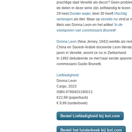
prachtige stad Venetië als decor? Geen proble
de delen in deze serie zijn zelfstandig te lezen
29 heet
Duister water,
deel 30 heeft
Vluchtig
verlangen
als titel
. Maar op
venetie-nu
vind je 
titels van Donna Leon en het artikel '
In de
voetsporen van commissaris Brunetti
'
.
Donna Leon
(New Jersey, 1942) werkte als reis
China en Saoedi-Arabië doceerde Leon literatu
jaren in Venetië, woont ze nu in Zwitserland.
In 1992 debuteerde ze met haar eerste spann
commissario Guido Brunetti.
Liefdadigheid
Donna Leon
Cargo, 2023
ISBN 9789403190013
€22,99 (paperback)
€ 9,99 (luisterboek)
Bestel Liefdadigheid bij bol.com
Bestel het luisterboek bij bol.com