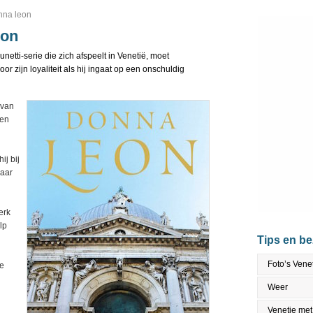
nna leon
eon
unetti-serie die zich afspeelt in Venetië, moet
r zijn loyaliteit als hij ingaat op een onschuldig
 van
pen
ij bij
naar
erk
lp
Tips en b
Foto’s Vene
le
Weer
Venetie met