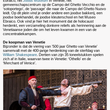
Ebraico, het
Joods Museum
in Venetie, het
gemeenschapscentrum op de Campo del Ghetto Vecchio en de
‘sotoportego', de ‘passage' die naar de Campo del Ghetto Nuovo
leidt. Op dit plein vind je onder andere een joodse bakkerij, een
joodse boekhandel, de joodse kleuterschool en het Museo
Ebraico. Ook vind je hier het monument dat de holocaust
herdenkt, een verzameling donkere reliefs als herinnering aan de
Venetiaanse joden die om het leven kwamen in een van de
concentratiekampen.
De koopman van Venetie
Bijzonder is dat de viering van '500 jaar Ghetto van Venetie'
samenvalt met de 400-jarige herdenking van de sterfdag van
William Shakespeare
. Dertien van zijn 35 toneelstukken spelen
zich af in Italie, waarvan twee in Venetie: ‘Othello' en de
‘Merchant of Venice'.