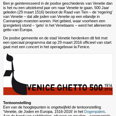
Ben je geinteresseerd in de joodse geschiedenis van Venetie dan
is het nu een uitstekend jaar om naar Venetie te gaan. 500 Jaar
geleden (29 maart 1516) besloot de Raad van Tien – de ‘regering'
van Venetie – dat alle joden van Venetie op een eilandje in
Cannaregio moesten wonen. Het gebied, waar voorheen een
ijzergieterij stond – ‘geto' in het Venetiaans – werd het allereerste
getto van Europa.
De joodse gemeente en de stad Venetie herdenken dit feit met
een speciaal programma dat op 29 maart 2016 officieel van start
gaat met een concert in het operagebouw la Fenice.
Tentoonstelling
Een van de hoogtepunten is ongetwijfeld de tentoonstelling
‘Venetie, de Joden en Europa. 1516-2016' in het
Dogenpaleis
.
Aan de hand van schilderijen, zilveren en gouden – ceremoniele