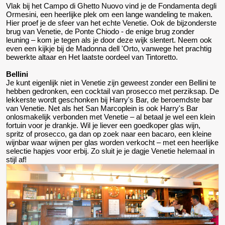
Vlak bij het Campo di Ghetto Nuovo vind je de Fondamenta degli
Ormesini, een heerlijke plek om een lange wandeling te maken.
Hier proef je de sfeer van het echte Venetie. Ook de bijzonderste
brug van Venetie, de Ponte Chiodo - de enige brug zonder
leuning – kom je tegen als je door deze wijk slentert. Neem ook
even een kijkje bij de Madonna dell 'Orto, vanwege het prachtig
bewerkte altaar en Het laatste oordeel van Tintoretto.
Bellini
Je kunt eigenlijk niet in Venetie zijn geweest zonder een Bellini te
hebben gedronken, een cocktail van prosecco met perziksap. De
lekkerste wordt geschonken bij Harry's Bar, de beroemdste bar
van Venetie. Net als het San Marcoplein is ook Harry's Bar
onlosmakelijk verbonden met Venetie – al betaal je wel een klein
fortuin voor je drankje. Wil je liever een goedkoper glas wijn,
spritz of prosecco, ga dan op zoek naar een bacaro, een kleine
wijnbar waar wijnen per glas worden verkocht – met een heerlijke
selectie hapjes voor erbij. Zo sluit je je dagje Venetie helemaal in
stijl af!