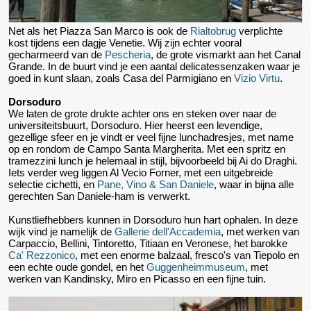
Net als het Piazza San Marco is ook de
Rialtobrug
verplichte
kost tijdens een dagje Venetie. Wij zijn echter vooral
gecharmeerd van de
Pescheria
, de grote vismarkt aan het Canal
Grande. In de buurt vind je een aantal delicatessenzaken waar je
goed in kunt slaan, zoals Casa del Parmigiano en
Vizio Virtu
.
Dorsoduro
We laten de grote drukte achter ons en steken over naar de
universiteitsbuurt, Dorsoduro. Hier heerst een levendige,
gezellige sfeer en je vindt er veel fijne lunchadresjes, met name
op en rondom de Campo Santa Margherita. Met een spritz en
tramezzini lunch je helemaal in stijl, bijvoorbeeld bij Ai do Draghi.
Iets verder weg liggen Al Vecio Forner, met een uitgebreide
selectie cichetti, en
Pane, Vino & San Daniele
, waar in bijna alle
gerechten San Daniele-ham is verwerkt.
Kunstliefhebbers kunnen in Dorsoduro hun hart ophalen. In deze
wijk vind je namelijk de
Gallerie dell'Accademia
, met werken van
Carpaccio, Bellini, Tintoretto, Titiaan en Veronese, het barokke
Ca' Rezzonico
, met een enorme balzaal, fresco's van Tiepolo en
een echte oude gondel, en het
Guggenheimmuseum
, met
werken van Kandinsky, Miro en Picasso en een fijne tuin.